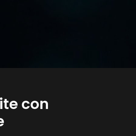
ite con
e