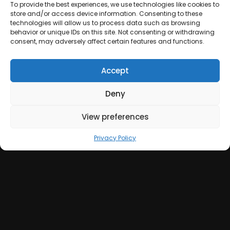
To provide the best experiences, we use technologies like cookies to
store and/or access device information. Consenting to these
technologies will allow us to process data such as browsing
behavior or unique IDs on this site. Not consenting or withdrawing
consent, may adversely affect certain features and functions.
Accept
Deny
View preferences
Mindful Marketing: Un Nuovo
Approccio alla Comunicazione
Privacy Policy
Aziendale