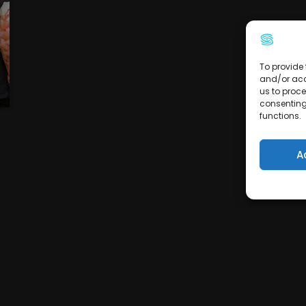
To provide 
and/or acc
us to proce
consenting
functions.
A