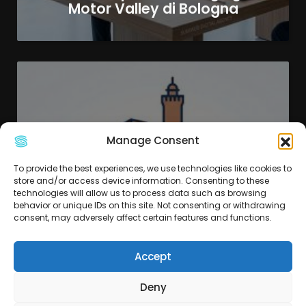
Motor Valley di Bologna
Manage Consent
To provide the best experiences, we use technologies like cookies to
store and/or access device information. Consenting to these
technologies will allow us to process data such as browsing
behavior or unique IDs on this site. Not consenting or withdrawing
consent, may adversely affect certain features and functions.
Guida ai Bandi Digitali 2026:
Come le Aziende di Bologna
Possono Crescere con l’AI e i
Accept
Fondi Regionali
Deny