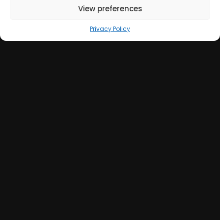
View preferences
Privacy Policy
Strategie Social Media e AI per il
Settore Sanitario: Opportunità
per le Case di Cura Private a
Bologna