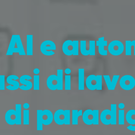
 AI e aut
ussi di lav
 di paradi