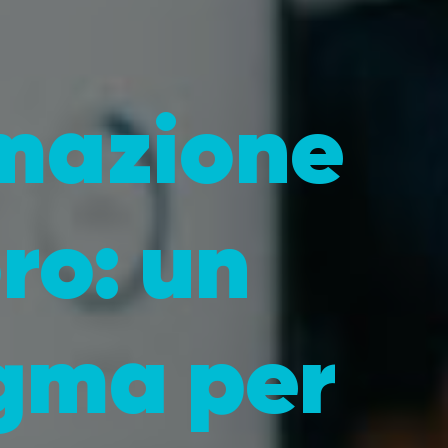
omazione
oro: un
gma per