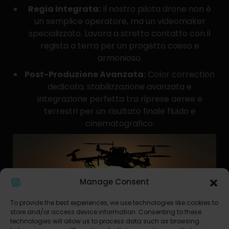
Regia Integrata:
Il nostro pilota drone non è
un semplice operatore, ma un videomaker
specializzato. Lavora a stretto contatto con il
regista a terra per un progetto coeso e
armonioso.
Post-Produzione Avanzata:
Color correction
dedicata, stabilizzazione avanzata e
integrazione perfetta tra riprese aeree e
terrestri per un risultato finale fluido e
cinematografico.
Manage Consent
To provide the best experiences, we use technologies like cookies to
store and/or access device information. Consenting to these
technologies will allow us to process data such as browsing