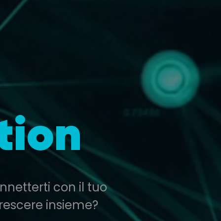
tion
netterti con il tuo
 crescere insieme?