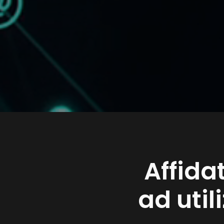
Affida
ad util