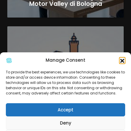
Motor Valley di Bologna
Manage Consent
To provide the best experiences, we use technologies like cookies to
store and/or access device information. Consenting to these
technologies will allow us to process data such as browsing
behavior or unique IDs on this site. Not consenting or withdrawing
consent, may adversely affect certain features and functions.
Guida ai Bandi Digitali 2026:
Come le Aziende di Bologna
Possono Crescere con l’AI e i
Accept
Fondi Regionali
Deny