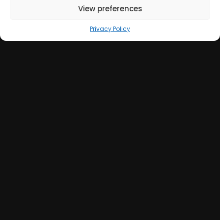
View preferences
Privacy Policy
Strategie Social Media e AI per il
Settore Sanitario: Opportunità
per le Case di Cura Private a
Bologna