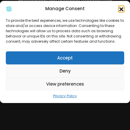
Rispondendo alle domande frequenti con
risposte strutturate
Manage Consent
To provide the best experiences, we use technologies like cookies to
Esempio concreto: Un concessionario
store and/or access device information. Consenting to these
d’auto a Torino ha aumentato le visite in
technologies will allow us to process data such as browsing
showroom del 40% semplicemente
behavior or unique IDs on this site. Not consenting or withdrawing
consent, may adversely affect certain features and functions.
aggiungendo foto HD degli interni delle
vetture e aprendo la prenotazione di test
drive direttamente dal profilo.
Accept
2. La Psicologia delle Recensioni:
Deny
Costruire Fiducia nell’Era della
Sfiducia Digitale
View preferences
Privacy Policy
Con l’aumento delle fake news e delle truffe
online, i consumatori si affidano alle
recensioni come mai prima d’ora. Ma nel
2025 non si tratta più solo di accumulare
stelle: