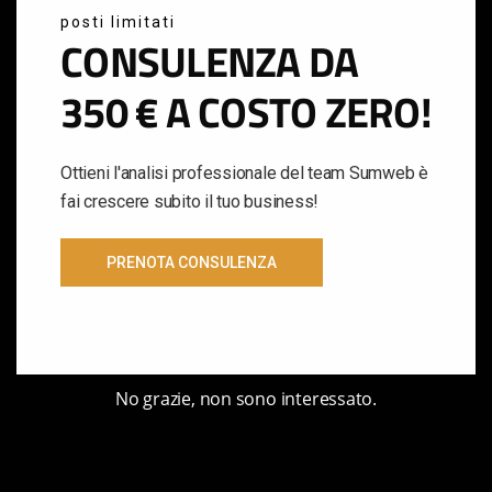
posti limitati
lavora con le soluzioni più innovative nel
CONSULENZA DA
settore del AI Marketing & della
Comunicazione Digitale per farti ottenere
350 € A COSTO ZERO!
risultati d'eccellenza.
Ottieni l'analisi professionale del team Sumweb è
CONTATTACI
fai crescere subito il tuo business!
PRENOTA CONSULENZA
No grazie, non sono interessato.