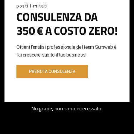
Sumweb Digital Agency Milano lavora con
posti limitati
le soluzioni più innovative nel settore del AI
CONSULENZA DA
Marketing & della Comunicazione Digitale
350 € A COSTO ZERO!
per farti ottenere risultati d'eccellenza.
CONTATTACI
Ottieni l'analisi professionale del team Sumweb è
fai crescere subito il tuo business!
PRENOTA CONSULENZA
No grazie, non sono interessato.