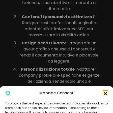
l’azienda, i suoi obiettivi e il mercato di
riferimento.
Contenuti persuasivi e ottimizzati
:
Redigere testi professionali, originali e
orientati all’ottimizzazione SEO per
massimizzare la visibilità online.
Design accattivante
: Progettare un
layout grafico che esalti i contenuti e
renda il documento intuitivo e piacevole
da leggere.
Personalizzazione totale
: Adattare il
company profile alle specifiche esigenze
dell’azienda, rendendolo unico e
autentico.
Manage Consent
L’Importanza dell’Approccio
SEO nel Company Profile
To provide the best experiences, we use technologies like cookies to
store and/or access device information. Consenting to these
technologies will allow us to process data such as browsing