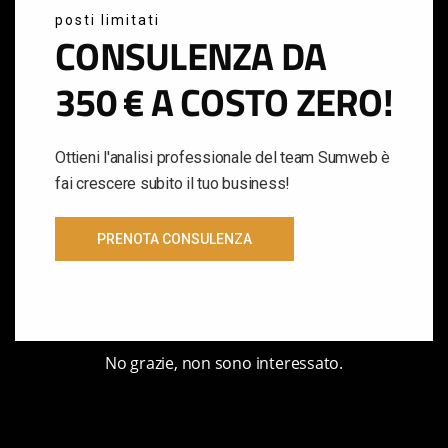
Sumweb Digital Agency Imola lavora con
posti limitati
le soluzioni più innovative nel settore del AI
CONSULENZA DA
Marketing & della Comunicazione Digitale
350 € A COSTO ZERO!
per farti ottenere risultati d'eccellenza.
CONTATTACI
Ottieni l'analisi professionale del team Sumweb è
fai crescere subito il tuo business!
PRENOTA CONSULENZA
No grazie, non sono interessato.