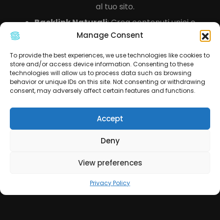
al tuo sito.
Backlink Naturali
: Crea contenuti unici e
di valore che altri vorranno condividere
Manage Consent
spontaneamente.
To provide the best experiences, we use technologies like cookies to
Controlla i Link Esistenti
: Usa strumenti
store and/or access device information. Consenting to these
come Ahrefs o Moz per analizzare i
technologies will allow us to process data such as browsing
behavior or unique IDs on this site. Not consenting or withdrawing
backlink e rimuovere quelli di bassa
consent, may adversely affect certain features and functions.
qualità.
4.
Ottimizzazione delle
Accept
Immagini
Deny
Le immagini non solo migliorano l’estetica
del sito, ma contribuiscono anche alla SEO:
View preferences
Tag Alt
: Aggiungi descrizioni accurate nei
Privacy Policy
tag alt per aiutare i motori di ricerca a
comprendere il contenuto delle
immagini.